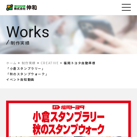
制作実績
ホーム
>
制作実績
>
CREATIVE
>
福岡トヨタ自動車様
「小倉スタンプラリー」
「秋のスタンプウォーク」
イベント告知動画