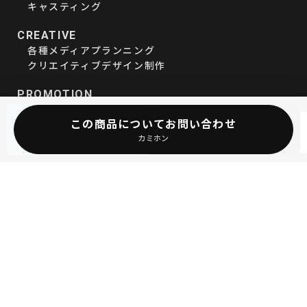
キャスティング
CREATIVE
各種メディアプランニング
クリエイティブデザイン制作
PROMOTION
店舗販促ツール/ピッキング
期間限定
オリジナルグッズ
この商品についてお問い合わせ
暑中見舞い
WE CRAFT
採用情報
カミホン
DATA
データで見る伸和
ENVIRONMENT
職場環境
部署紹介・教育制度・福利厚生
VOICE
社員たちの声、想い